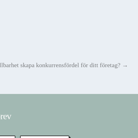
lbarhet skapa konkurrensfördel för ditt företag?
→
brev