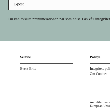
Du kan avsluta prenumerationen när som helst.
Läs vår integrite
Service
Policys
Event Brite
Integritets pol
Om Cookies
An initiative 
European Uni