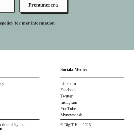
Prenumerera
tspolicy för mer information.
Sociala Medier
icy
LinkedIn
Facebook
Twitter
Instagram
YouTube
Mynewsdesk
co-funded by the
© DigIT Hub 2023
on