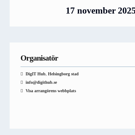
17 november 202
Organisatör
DigIT Hub
,
Helsingborg stad
info@digithub.se
Visa arrangörens webbplats