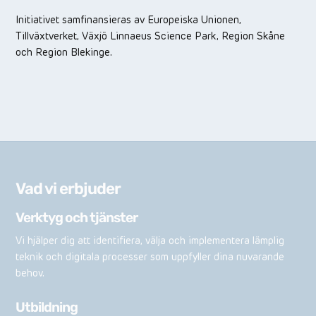
Initiativet samfinansieras av Europeiska Unionen,
Tillväxtverket, Växjö Linnaeus Science Park, Region Skåne
och Region Blekinge.
Vad vi erbjuder
Verktyg och tjänster
Vi hjälper dig att identifiera, välja och implementera lämplig
teknik och digitala processer som uppfyller dina nuvarande
behov.
Utbildning