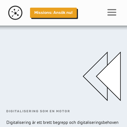
Om DigIT Hub Sweden
Missions: Ansök nu!
DIGITALISERING SOM EN MOTOR
Digitalisering är ett brett begrepp och digitaliseringsbehoven