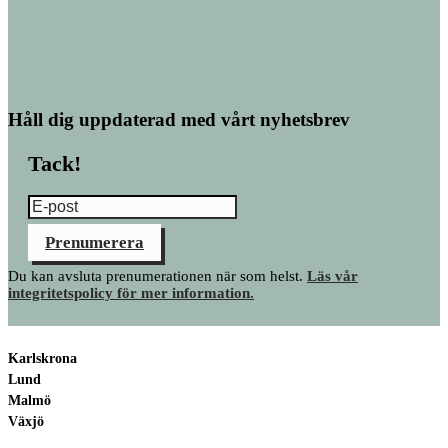
Håll dig uppdaterad med vårt nyhetsbrev
Tack!
Prenumerera
Du kan avsluta prenumerationen när som helst.
Läs vår
integritetspolicy för mer information.
Karlskrona
Lund
Malmö
Växjö