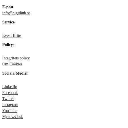
E-post
info@digithub.se
Service
Event Brite
Policys
Integritets policy
Om Cookies
Sociala Medier
LinkedIn
Facebook
Twitter
Instagram
YouTube
Mynewsdesk