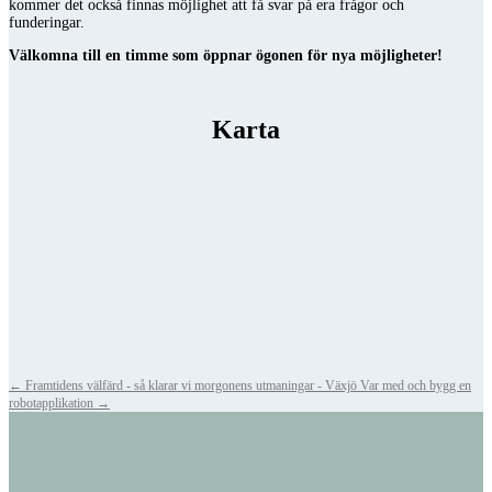
kommer det också finnas möjlighet att få svar på era frågor och
funderingar.
Välkomna till en timme som öppnar ögonen för nya möjligheter!
Karta
←
Framtidens välfärd - så klarar vi morgonens utmaningar - Växjö
Var med och bygg en
robotapplikation
→