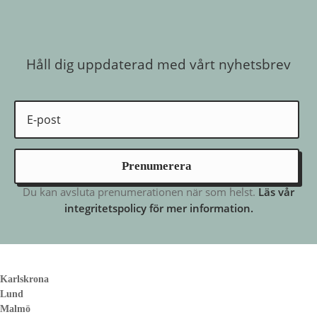
Håll dig uppdaterad med vårt nyhetsbrev
Prenumerera
Du kan avsluta prenumerationen när som helst.
Läs vår
integritetspolicy för mer information.
Karlskrona
Lund
Malmö