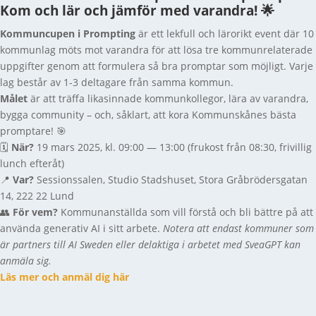
Kom och lär och jämför med varandra! 🌟
Kommuncupen i Prompting
är ett lekfull och lärorikt event där 10
kommunlag möts mot varandra för att lösa tre kommunrelaterade
uppgifter genom att formulera så bra promptar som möjligt. Varje
lag består av 1-3 deltagare från samma kommun.
Målet
är att träffa likasinnade kommunkollegor, lära av varandra,
bygga community – och, såklart, att kora Kommunskånes bästa
promptare! 🎯
🗓
När?
19 mars 2025, kl. 09:00 — 13:00 (frukost från 08:30, frivillig
lunch efteråt)
📍
Var?
Sessionssalen, Studio Stadshuset, Stora Gråbrödersgatan
14, 222 22 Lund
👥
För vem?
Kommunanställda som vill förstå och bli bättre på att
använda generativ AI i sitt arbete.
Notera att endast kommuner som
är partners till AI Sweden eller delaktiga i arbetet med SveaGPT kan
anmäla sig.
Läs mer och anmäl dig här