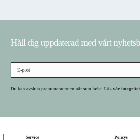
Håll dig uppdaterad med vårt nyhets
Du kan avsluta prenumerationen när som helst.
Läs vår integrite
Service
Policys