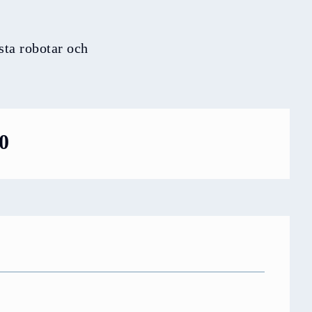
a robotar och
00