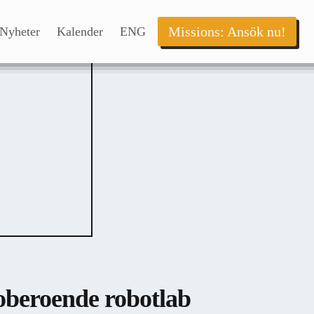
Missions: Ansök nu!
Nyheter
Kalender
ENG
 oberoende robotlab