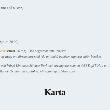
 finns på bussen)
xjö ca 20:00)
c.se
senast 14 maj
. Obs begränsat antal platser!
n ett intyg om försumbart stöd (de minimis) behöver signeras inför besöket.
och Växjö Linnaeus Science Park och arrangeras som en del i DigIT Hub ett init
ällande De minimis kontakta: elina.landqvist@vaxjo.se
Karta