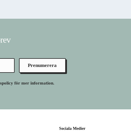
brev
Prenumerera
tspolicy för mer information.
Sociala Medier