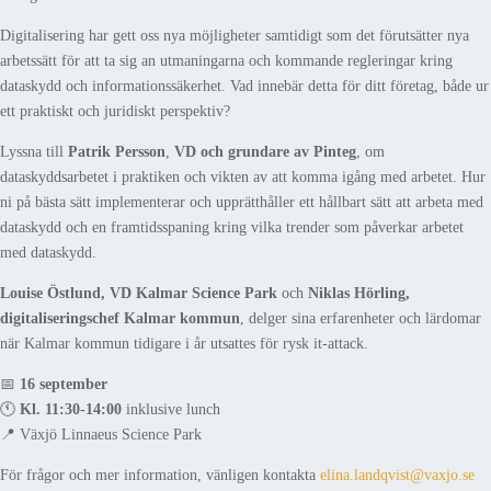
Digitalisering har gett oss nya möjligheter samtidigt som det förutsätter nya
arbetssätt för att ta sig an utmaningarna och kommande regleringar kring
dataskydd och informationssäkerhet. Vad innebär detta för ditt företag, både ur
ett praktiskt och juridiskt perspektiv?
Lyssna till
Patrik Persson
,
VD och grundare av Pinteg
, om
dataskyddsarbetet i praktiken och vikten av att komma igång med arbetet. Hur
ni på bästa sätt implementerar och upprätthåller ett hållbart sätt att arbeta med
dataskydd och en framtidsspaning kring vilka trender som påverkar arbetet
med dataskydd.
Louise Östlund, VD Kalmar Science Park
och
Niklas Hörling,
digitaliseringschef Kalmar kommun
, delger sina erfarenheter och lärdomar
när Kalmar kommun tidigare i år utsattes för rysk it-attack.
📅
16 september
🕚
Kl. 11:30-14:00
inklusive lunch
📍 Växjö Linnaeus Science Park
För frågor och mer information, vänligen kontakta
elina.landqvist@vaxjo.se