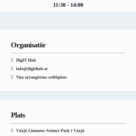
11:30 - 14:00
Organisatör
DigIT Hub
info@digithub.se
Visa arrangörens webbplats
Plats
Växjö Linnaeus Science Park i Växjö