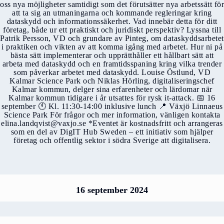
oss nya möjligheter samtidigt som det förutsätter nya arbetssätt för
att ta sig an utmaningarna och kommande regleringar kring
dataskydd och informationssäkerhet. Vad innebär detta för ditt
företag, både ur ett praktiskt och juridiskt perspektiv? Lyssna till
Patrik Persson, VD och grundare av Pinteg, om dataskyddsarbetet
i praktiken och vikten av att komma igång med arbetet. Hur ni på
bästa sätt implementerar och upprätthåller ett hållbart sätt att
arbeta med dataskydd och en framtidsspaning kring vilka trender
som påverkar arbetet med dataskydd. Louise Östlund, VD
Kalmar Science Park och Niklas Hörling, digitaliseringschef
Kalmar kommun, delger sina erfarenheter och lärdomar när
Kalmar kommun tidigare i år utsattes för rysk it-attack. 📅 16
september 🕚 Kl. 11:30-14:00 inklusive lunch 📍 Växjö Linnaeus
Science Park För frågor och mer information, vänligen kontakta
elina.landqvist@vaxjo.se *Eventet är kostnadsfritt och arrangeras
som en del av DigIT Hub Sweden – ett initiativ som hjälper
företag och offentlig sektor i södra Sverige att digitalisera.
16 september 2024