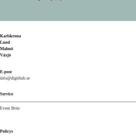
Karlskrona
Lund
Malmö
Växjö
E-post
info@digithub.se
Service
Event Brite
Policys