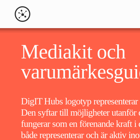
Mediakit och
varumärkesgui
DigIT Hubs logotyp representerar 
Den syftar till möjligheter utanfö
fungerar som en förenande kraft 
både representerar och är aktiv in