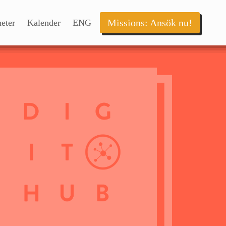
Missions: Ansök nu!
eter
Kalender
ENG