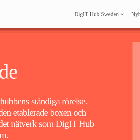
DigIT Hub Sweden
Nyh
de
hubbens ständiga rörelse.
r den etablerade boxen och
i det nätverk som DigIT Hub
om.