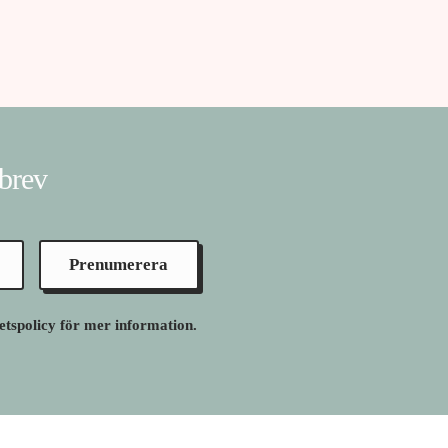
sbrev
Prenumerera
tetspolicy för mer information.