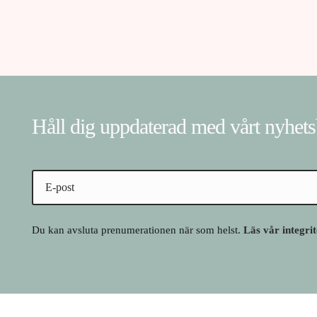
Håll dig uppdaterad med vårt nyhet
Du kan avsluta prenumerationen när som helst.
Läs vår integri