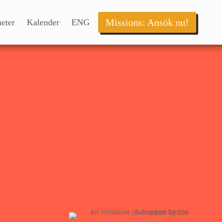
Missions: Ansök nu!
eter
Kalender
ENG