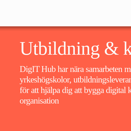
Utbildning & 
DigIT Hub har nära samarbeten m
yrkeshögskolor, utbildningsleveran
för att hjälpa dig att bygga digita
organisation