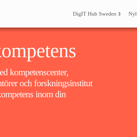
DigIT Hub Sweden
Nyh
kompetens
ed kompetenscenter,
törer och forskningsinstitut
l kompetens inom din